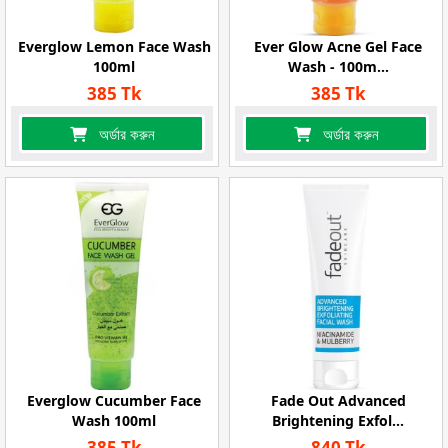
Everglow Lemon Face Wash
Ever Glow Acne Gel Face
100ml
Wash - 100m...
385 Tk
385 Tk
অর্ডার করুন
অর্ডার করুন
Everglow Cucumber Face
Fade Out Advanced
Wash 100ml
Brightening Exfol...
385 Tk
840 Tk