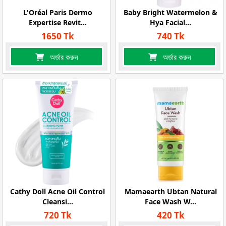
L'Oréal Paris Dermo
Baby Bright Watermelon &
Expertise Revit...
Hya Facial...
1650 Tk
740 Tk
অর্ডার করুন
অর্ডার করুন
Cathy Doll Acne Oil Control
Mamaearth Ubtan Natural
Cleansi...
Face Wash W...
720 Tk
420 Tk