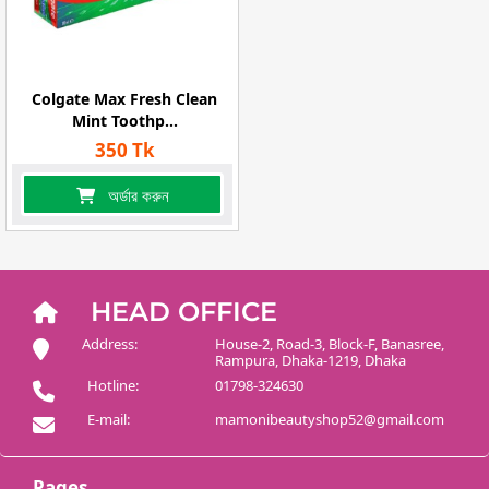
Colgate Max Fresh Clean
Mint Toothp...
350 Tk
অর্ডার করুন
HEAD OFFICE
Address:
House-2, Road-3, Block-F, Banasree,
Rampura, Dhaka-1219, Dhaka
Hotline:
01798-324630
E-mail:
mamonibeautyshop52@gmail.com
Pages