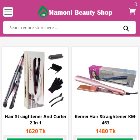
0
Hair Straightener And Curler
Kemei Hair Straightener KM-
2 In 1
463
1620 Tk
1480 Tk